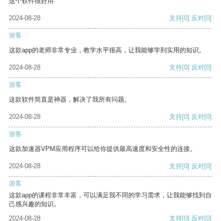
这个软件很好用
2024-08-28
支持
[0]
反对
[0]
游客
这款app的老师非常专业，教学水平很高，让我能够学到实用的知识。
2024-08-28
支持
[0]
反对
[0]
游客
这款软件简直是神器，解决了我所有问题。
2024-08-28
支持
[0]
反对
[0]
游客
这款加速器VPM应用程序可以给你提供最高速度和安全性的连接。
2024-08-28
支持
[0]
反对
[0]
游客
这款app的课程非常丰富，可以满足我不同的学习需求，让我能够找到自
己感兴趣的知识。
2024-08-28
支持
[0]
反对
[0]