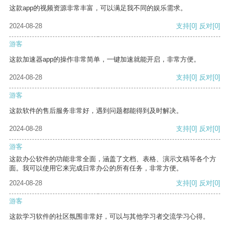
这款app的视频资源非常丰富，可以满足我不同的娱乐需求。
2024-08-28
支持
[0]
反对
[0]
游客
这款加速器app的操作非常简单，一键加速就能开启，非常方便。
2024-08-28
支持
[0]
反对
[0]
游客
这款软件的售后服务非常好，遇到问题都能得到及时解决。
2024-08-28
支持
[0]
反对
[0]
游客
这款办公软件的功能非常全面，涵盖了文档、表格、演示文稿等各个方
面。我可以使用它来完成日常办公的所有任务，非常方便。
2024-08-28
支持
[0]
反对
[0]
游客
这款学习软件的社区氛围非常好，可以与其他学习者交流学习心得。