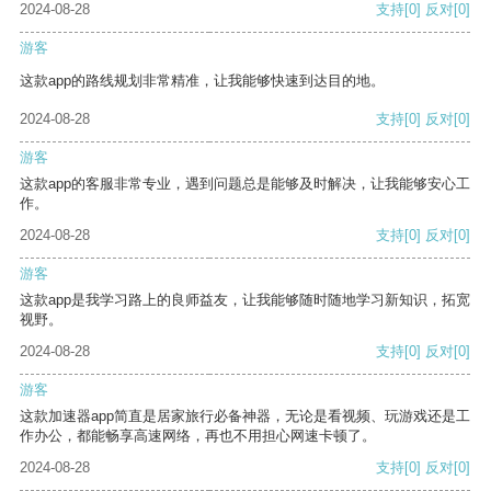
2024-08-28
支持
[0]
反对
[0]
游客
这款app的路线规划非常精准，让我能够快速到达目的地。
2024-08-28
支持
[0]
反对
[0]
游客
这款app的客服非常专业，遇到问题总是能够及时解决，让我能够安心工
作。
2024-08-28
支持
[0]
反对
[0]
游客
这款app是我学习路上的良师益友，让我能够随时随地学习新知识，拓宽
视野。
2024-08-28
支持
[0]
反对
[0]
游客
这款加速器app简直是居家旅行必备神器，无论是看视频、玩游戏还是工
作办公，都能畅享高速网络，再也不用担心网速卡顿了。
2024-08-28
支持
[0]
反对
[0]