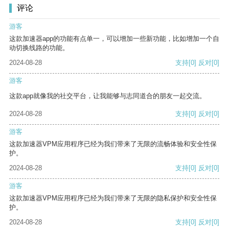
评论
游客
这款加速器app的功能有点单一，可以增加一些新功能，比如增加一个自
动切换线路的功能。
2024-08-28
支持
[0]
反对
[0]
游客
这款app就像我的社交平台，让我能够与志同道合的朋友一起交流。
2024-08-28
支持
[0]
反对
[0]
游客
这款加速器VPM应用程序已经为我们带来了无限的流畅体验和安全性保
护。
2024-08-28
支持
[0]
反对
[0]
游客
这款加速器VPM应用程序已经为我们带来了无限的隐私保护和安全性保
护。
2024-08-28
支持
[0]
反对
[0]