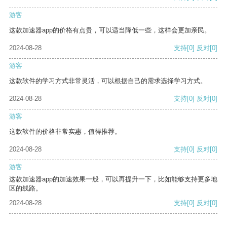
游客
这款加速器app的价格有点贵，可以适当降低一些，这样会更加亲民。
2024-08-28
支持
[0]
反对
[0]
游客
这款软件的学习方式非常灵活，可以根据自己的需求选择学习方式。
2024-08-28
支持
[0]
反对
[0]
游客
这款软件的价格非常实惠，值得推荐。
2024-08-28
支持
[0]
反对
[0]
游客
这款加速器app的加速效果一般，可以再提升一下，比如能够支持更多地
区的线路。
2024-08-28
支持
[0]
反对
[0]