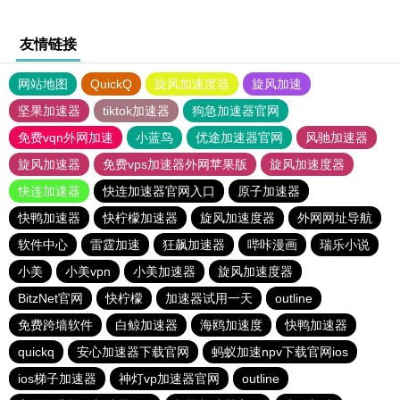
友情链接
网站地图
QuickQ
旋风加速度器
旋风加速
坚果加速器
tiktok加速器
狗急加速器官网
免费vqn外网加速
小蓝鸟
优途加速器官网
风驰加速器
旋风加速器
免费vps加速器外网苹果版
旋风加速度器
快连加速器
快连加速器官网入口
原子加速器
快鸭加速器
快柠檬加速器
旋风加速度器
外网网址导航
软件中心
雷霆加速
狂飙加速器
哔咔漫画
瑞乐小说
小美
小美vpn
小美加速器
旋风加速度器
BitzNet官网
快柠檬
加速器试用一天
outline
免费跨墙软件
白鲸加速器
海鸥加速度
快鸭加速器
quickq
安心加速器下载官网
蚂蚁加速npv下载官网ios
ios梯子加速器
神灯vp加速器官网
outline