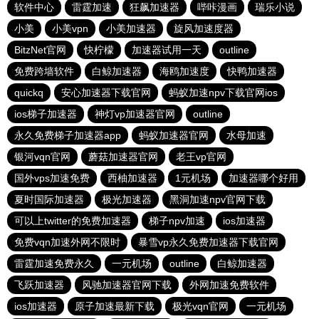
软件中心
雷霆加速
狂飙加速器
哔咔漫画
瑞乐小说
小美
小美vpn
小美加速器
旋风加速度器
BitzNet官网
快柠檬
加速器试用一天
outline
免费跨墙软件
白鲸加速器
海鸥加速度
快鸭加速器
quickq
安心加速器下载官网
蚂蚁加速npv下载官网ios
ios梯子加速器
神灯vp加速器官网
outline
永久免费梯子加速器app
蚂蚁加速器官网
水母加速
银河vqn官网
蘑菇加速器官网
老王vp官网
国外vps加速免费
西柚加速器
1元机场
加速器哪个好用
夏时国际加速器
极光加速器
黑洞加速npv官网下载
可以上twitter的免费加速器
梯子npv加速
ios加速器
免费vqn加速外网不限时
暴雪vp永久免费加速器下载官网
雷霆加速免费永久
一元机场
outline
白鲸加速器
飞跃加速器
风驰加速器官网下载
外网加速免费软件
ios加速器
原子加速最新下载
极光vqn官网
一元机场