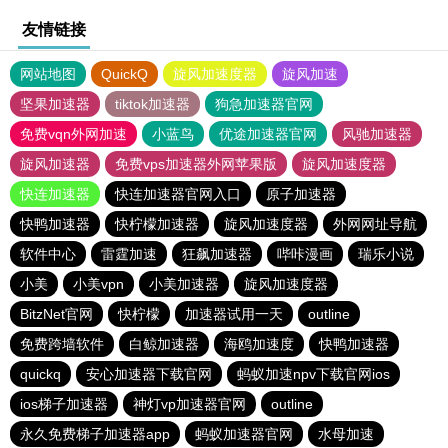
友情链接
网站地图
QuickQ
旋风加速度器
旋风加速
坚果加速器
tiktok加速器
狗急加速器官网
免费vqn外网加速
小蓝鸟
优途加速器官网
风驰加速器
旋风加速器
免费vps加速器外网苹果版
旋风加速度器
快连加速器
快连加速器官网入口
原子加速器
快鸭加速器
快柠檬加速器
旋风加速度器
外网网址导航
软件中心
雷霆加速
狂飙加速器
哔咔漫画
瑞乐小说
小美
小美vpn
小美加速器
旋风加速度器
BitzNet官网
快柠檬
加速器试用一天
outline
免费跨墙软件
白鲸加速器
海鸥加速度
快鸭加速器
quickq
安心加速器下载官网
蚂蚁加速npv下载官网ios
ios梯子加速器
神灯vp加速器官网
outline
永久免费梯子加速器app
蚂蚁加速器官网
水母加速